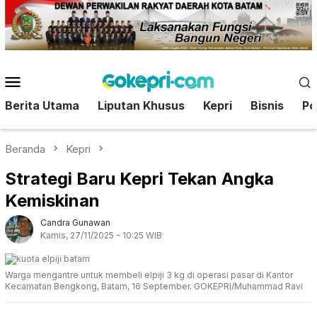
Loncat
ke
konten
Menu
Mobile
Berita Utama
Liputan Khusus
Kepri
Bisnis
Pol
Beranda
Kepri
Strategi Baru Kepri Tekan Angka
Kemiskinan
Candra Gunawan
Kamis, 27/11/2025 - 10:25 WIB
Warga mengantre untuk membeli elpiji 3 kg di operasi pasar di Kantor
Kecamatan Bengkong, Batam, 16 September. GOKEPRI/Muhammad Ravi