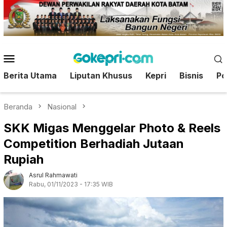
Loncat
ke
konten
Menu
Mobile
Berita Utama
Liputan Khusus
Kepri
Bisnis
Pol
Beranda
Nasional
SKK Migas Menggelar Photo & Reels
Competition Berhadiah Jutaan
Rupiah
Asrul Rahmawati
Rabu, 01/11/2023 - 17:35 WIB