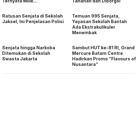
Ternyata Milik…
Tahanan dan Diborgol
Ratusan Senjata di Sekolah
Temuan 995 Senjata,
Jaksel, Ini Penjelasan Polisi
Yayasan Sekolah Bantah
Ada Ekstrakulikuler
Menembak
Senjata hingga Narkoba
Sambut HUT ke-81 RI, Grand
Ditemukan di Sekolah
Mercure Batam Centre
Swasta Jakarta
Hadirkan Promo “Flavours of
Nusantara”