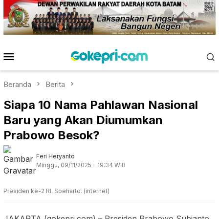
Loncat
ke
konten
Menu
Mobile
Beranda
Berita
Siapa 10 Nama Pahlawan Nasional
Baru yang Akan Diumumkan
Prabowo Besok?
Feri Heryanto
Minggu, 09/11/2025 - 19:34 WIB
Presiden ke-2 RI, Soeharto. (internet)
JAKARTA (gokepri.com) – Presiden Prabowo Subianto