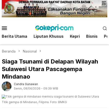
Loncat
ke
konten
Menu
Mobile
Berita Utama
Liputan Khusus
Kepri
Bisnis
Pol
Beranda
Nasional
Siaga Tsunami di Delapan Wilayah
Sulawesi Utara Pascagempa
Mindanao
Candra Gunawan
Senin, 08/06/2026 - 09:39 WIB
Titik gempa di Mindanao, Filipina. Foto: BMKG