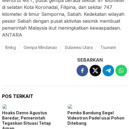
Menurut MET, pusat gempa berada sekitar 97 kilometer
di selatan Kota Koronadal, Filipina, dan sekitar 747
kilometer di timur Semporna, Sabah. Kedekatan wilayah
pesisir Sabah dengan pusat aktivitas seismik membuat
pemerintah Malaysia ikut meningkatkan kewaspadaan.
ANTARA
Bmkg
Gempa Mindanao
Sulawesi Utara
Tsunami
SEBARKAN
POS TERKAIT
Hoaks Demo Agustus
Pemko Bandung Segel
Beredar, Pemerintah
Videotron Padel usai Pohon
Tegaskan Situasi Tetap
Ditebang
Aman