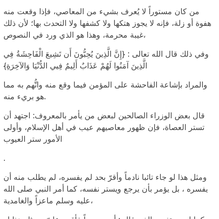
من كان مستوراً لا يُعرف بشيء من المعاصي، فإذا وقعت منه
هفوة أو زلة، فإنه لا يجوز هتكها ولا كشفها ولا التحدث بها؛ لأن ذلك
غيبة محرمة، وهذا هو الذي ورد في النصوص،
وفي ذلك قال الله تعالى : {إِنَّ الَّذِينَ يُحِبُّونَ أَن تَشِيعَ الْفَاحِشَةُ فِي
الَّذِينَ آمَنُوا لَهُمْ عَذَابٌ أَلِيمٌ فِيي الدُّنْيَا وَالآخِرَةِ}
والمراد بإشاعة الفاحشة على المؤمن فيما وقع منه واتُّهم به مما
هو بريء منه.
قال بعض الوزراء الصالحين لبعض من يأمر بالمعروف: اجتهد أن
تستر العصاة، فإن ظهور معاصيهم عيب في أهل الإسلام، وأولى
الأمور ستر العيوب
.
ومثل هذا لو جاء تائبا نادماً وأقرّ بحد لم يفسره، لم يطلب منه أن
يفسره ، بل يؤمر بأن يرجع ويستر نفسه، كما أمر النبي صلى الله
عليه وسلم ماعزاً والغامدية،