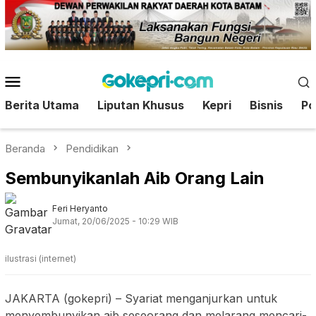
Loncat
ke
konten
Menu
Mobile
Berita Utama
Liputan Khusus
Kepri
Bisnis
Pol
Beranda
Pendidikan
Sembunyikanlah Aib Orang Lain
Feri Heryanto
Jumat, 20/06/2025 - 10:29 WIB
ilustrasi (internet)
JAKARTA (gokepri) – Syariat menganjurkan untuk
menyembunyikan aib seseorang dan melarang mencari-