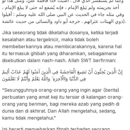
وكما لم يستفسر الذي قال : أصبت حداً فأقمه عليّ، ومثل هذا لو
أخذ بجريمته ولم يَبلغ الإمام ، فإنه يُشفع له حتى لا يبلغ الإمام ،
وفي مثله جاء في الحديث عن النبي صلى الله عليه وسلم : أقيلوا
ذوي الهيئات عثراتهم . خرجه أبو داود والنسائى من حديث عائشة).
Jika seseorang tidak diketahui dosanya, ketika terjadi
kesalahan atau tergelincir, maka tidak boleh
membeberkannya atau membicarakannya, karena hal
itu termasuk ghibah yang diharamkan, sebagaimana
disebutkan dalam nash-nash. Allah SWT berfirman:
إِنَّ الَّذِينَ يُحِبُّونَ أَنْ تَشِيعَ الْفَاحِشَةُ فِي الَّذِينَ آمَنُوا لَهُمْ عَذَابٌ أَلِيمٌ
فِي الدُّنْيَا وَاالْآخِرَةِ ۚ وَاللَّهُ يَعْلَمُ وَأَنْتُمْ لَا تَعْلَمُونَ
“Sesungguhnya orang-orang yang ingin agar (berita)
perbuatan yang amat keji itu tersiar di kalangan orang-
orang yang beriman, bagi mereka azab yang pedih di
dunia dan di akhirat. Dan Allah mengetahui, sedang,
kamu tidak mengetahui.”
Ini berarti menyebarkan fitnah terhadap seorang