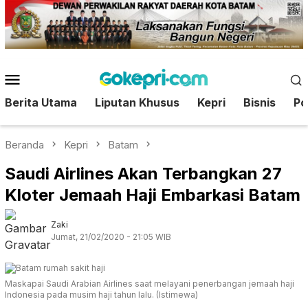
Loncat
ke
konten
Menu
Mobile
Berita Utama
Liputan Khusus
Kepri
Bisnis
Pol
Beranda
Kepri
Batam
Saudi Airlines Akan Terbangkan 27
Kloter Jemaah Haji Embarkasi Batam
Zaki
Jumat, 21/02/2020 - 21:05 WIB
Maskapai Saudi Arabian Airlines saat melayani penerbangan jemaah haji
Indonesia pada musim haji tahun lalu. (Istimewa)