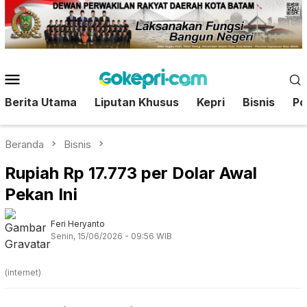
Loncat
ke
konten
Menu
Mobile
Berita Utama
Liputan Khusus
Kepri
Bisnis
Pol
Beranda
Bisnis
Rupiah Rp 17.773 per Dolar Awal
Pekan Ini
Feri Heryanto
Senin, 15/06/2026 - 09:56 WIB
(internet)