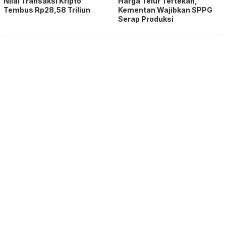
Nilai Transaksi Kripto
Harga Telur Tertekan,
Tembus Rp28,58 Triliun
Kementan Wajibkan SPPG
Serap Produksi