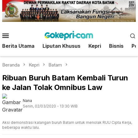
Loncat
ke
konten
Menu
Mobile
Berita Utama
Liputan Khusus
Kepri
Bisnis
Pol
Beranda
Kepri
Batam
Ribuan Buruh Batam Kembali Turun
ke Jalan Tolak Omnibus Law
Nana
Senin, 02/03/2020 - 13:30 WIB
Aksi demonstrasi kalangan buruh Batam untuk menolak RUU Cipta Kerja,
beberapa waktu lalu.