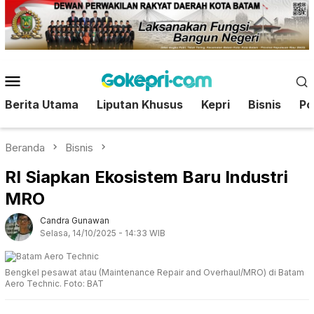
Loncat
ke
konten
Menu
Mobile
Berita Utama
Liputan Khusus
Kepri
Bisnis
Pol
Beranda
Bisnis
RI Siapkan Ekosistem Baru Industri
MRO
Candra Gunawan
Selasa, 14/10/2025 - 14:33 WIB
Bengkel pesawat atau (Maintenance Repair and Overhaul/MRO) di Batam
Aero Technic. Foto: BAT