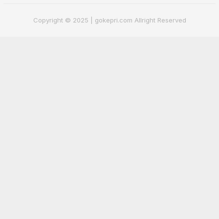
Copyright © 2025 | gokepri.com Allright Reserved