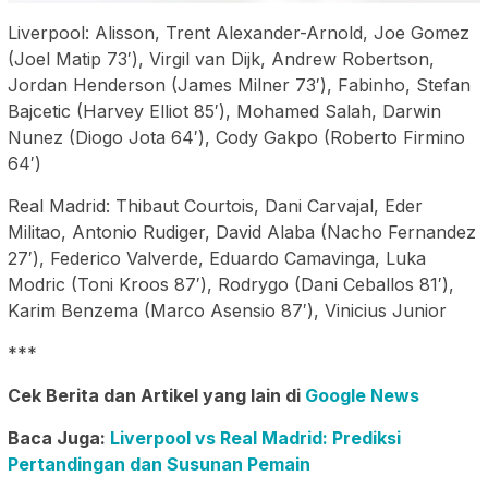
Liverpool: Alisson, Trent Alexander-Arnold, Joe Gomez
(Joel Matip 73′), Virgil van Dijk, Andrew Robertson,
Jordan Henderson (James Milner 73′), Fabinho, Stefan
Bajcetic (Harvey Elliot 85′), Mohamed Salah, Darwin
Nunez (Diogo Jota 64′), Cody Gakpo (Roberto Firmino
64′)
Real Madrid: Thibaut Courtois, Dani Carvajal, Eder
Militao, Antonio Rudiger, David Alaba (Nacho Fernandez
27′), Federico Valverde, Eduardo Camavinga, Luka
Modric (Toni Kroos 87′), Rodrygo (Dani Ceballos 81′),
Karim Benzema (Marco Asensio 87′), Vinicius Junior
***
Cek Berita dan Artikel yang lain di
Google News
Baca Juga:
Liverpool vs Real Madrid: Prediksi
Pertandingan dan Susunan Pemain