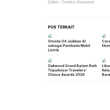
Editor: Candra Gunawan
POS TERKAIT
Omoda O4 Jadikan AI
Car
sebagai Pembeda Mobil
Ekon
Listrik
Oakwood Grand Batam Raih
Libu
Tripadvisor Travelers’
Kelu
Choice Awards 2026
Bar