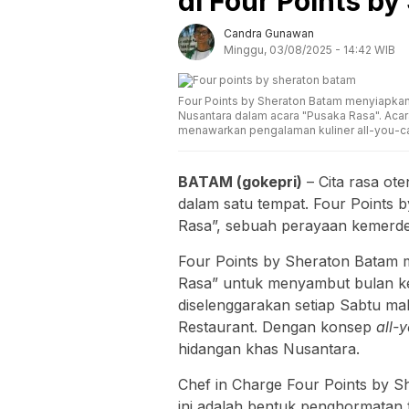
di Four Points b
Candra Gunawan
Minggu, 03/08/2025 - 14:42 WIB
Four Points by Sheraton Batam menyiapkan
Nusantara dalam acara "Pusaka Rasa". Acar
menawarkan pengalaman kuliner all-you-
BATAM (gokepri)
– Cita rasa ote
dalam satu tempat. Four Point
Rasa”, sebuah perayaan kemerdek
Four Points by Sheraton Batam m
Rasa” untuk menyambut bulan ke
diselenggarakan setiap Sabtu ma
Restaurant. Dengan konsep
all-
hidangan khas Nusantara.
Chef in Charge Four Points by 
ini adalah bentuk penghormatan 