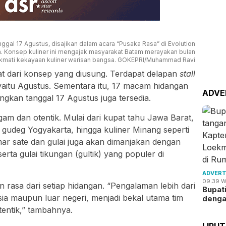
ggal 17 Agustus, disajikan dalam acara “Pusaka Rasa” di Evolution
m. Konsep kuliner ini mengajak masyarakat Batam merayakan bulan
mati kekayaan kuliner warisan bangsa. GOKEPRI/Muhammad Ravi
at dari konsep yang diusung. Terdapat delapan
stall
yaitu Agustus. Sementara itu, 17 macam hidangan
ADVE
gkan tanggal 17 Agustus juga tersedia.
am dan otentik. Mulai dari kupat tahu Jawa Barat,
, gudeg Yogyakarta, hingga kuliner Minang seperti
r sate dan gulai juga akan dimanjakan dengan
erta gulai tikungan (gultik) yang populer di
ADVERT
09:39 W
 rasa dari setiap hidangan. “Pengalaman lebih dari
Bupat
esia maupun luar negeri, menjadi bekal utama tim
deng
entik,” tambahnya.
LIPU