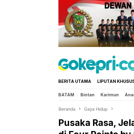
Loncat
ke
konten
BERITA UTAMA
LIPUTAN KHUSU
BATAM
Bintan
Karimun
Ana
Beranda
Gaya Hidup
Pusaka Rasa, Jel