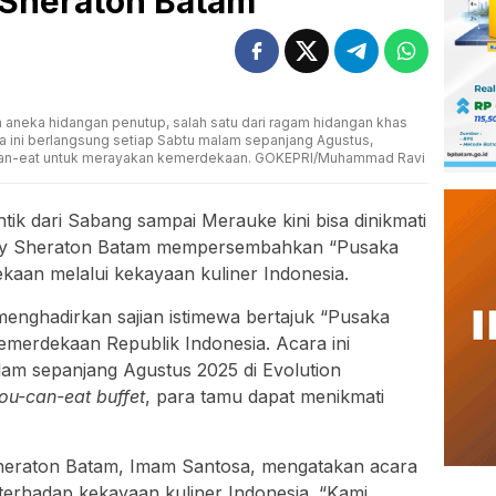
y Sheraton Batam
 aneka hidangan penutup, salah satu dari ragam hidangan khas
a ini berlangsung setiap Sabtu malam sepanjang Agustus,
can-eat untuk merayakan kemerdekaan. GOKEPRI/Muhammad Ravi
ntik dari Sabang sampai Merauke kini bisa dinikmati
s by Sheraton Batam mempersembahkan “Pusaka
aan melalui kekayaan kuliner Indonesia.
enghadirkan sajian istimewa bertajuk “Pusaka
merdekaan Republik Indonesia. Acara ini
lam sepanjang Agustus 2025 di Evolution
you-can-eat buffet
, para tamu dapat menikmati
Sheraton Batam, Imam Santosa, mengatakan acara
terhadap kekayaan kuliner Indonesia. “Kami