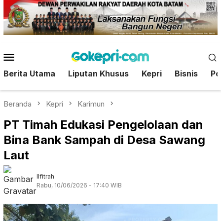
Loncat
ke
konten
Menu
Mobile
Berita Utama
Liputan Khusus
Kepri
Bisnis
Pol
Beranda
Kepri
Karimun
PT Timah Edukasi Pengelolaan dan
Bina Bank Sampah di Desa Sawang
Laut
Ilfitrah
Rabu, 10/06/2026 - 17:40 WIB