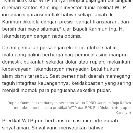
“Kami tidak sudi WTP hanya menjadi pajangan berbingkai
di lemari kantor. Kami ingin investor dunia melihat WTP
ini sebagai garansi mutlak bahwa setiap rupiah di
Karimun dikelola dengan presisi, sangat transparan, dan
bersih dari biaya siluman,” ujar Bupati Karimun Ing. H.
Iskandarsyah dengan nada optimis.
Dalam gemuruh persaingan ekonomi global saat ini,
mata uang paling berharga bagi pemodal asing maupun
domestik bukanlah sekadar dolar atau rupiah, melainkan
kepercayaan. Iskandarsyah menyadari betul hukum
alam bisnis tersebut. Saat pemerintah daerah memegang
teguh integritas keuangannya, ketidakpastian yang sering
menjadi momok para pengusaha seketika pudar.
Bupati Karimun Iskandarsyah bersama Ketua DPRD Karimun Raja Rafiza
meneken berita acara predikat WTP dari BPK RI. (Diskominfostaper
Karimun)
Predikat WTP pun bertransformasi menjadi sebuah
sinyal aman. Sinyal yang menyatakan bahwa