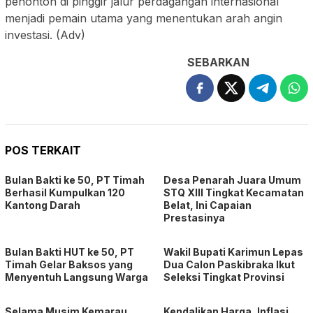
penonton di pinggir jalur perdagangan internasional
menjadi pemain utama yang menentukan arah angin
investasi. (Adv)
SEBARKAN
POS TERKAIT
Bulan Bakti ke 50, PT Timah
Desa Penarah Juara Umum
Berhasil Kumpulkan 120
STQ XIII Tingkat Kecamatan
Kantong Darah
Belat, Ini Capaian
Prestasinya
Bulan Bakti HUT ke 50, PT
Wakil Bupati Karimun Lepas
Timah Gelar Baksos yang
Dua Calon Paskibraka Ikut
Menyentuh Langsung Warga
Seleksi Tingkat Provinsi
Selama Musim Kemarau,
Kendalikan Harga, Inflasi