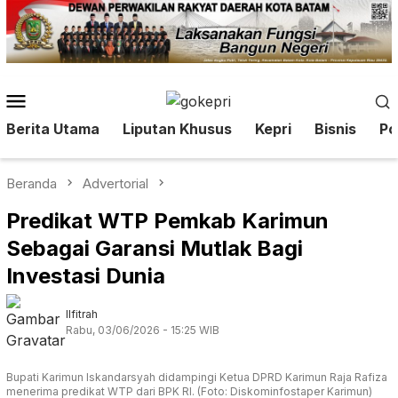
Loncat
ke
konten
Menu
Mobile
Berita Utama
Liputan Khusus
Kepri
Bisnis
Pol
Beranda
Advertorial
Predikat WTP Pemkab Karimun
Sebagai Garansi Mutlak Bagi
Investasi Dunia
Ilfitrah
Rabu, 03/06/2026 - 15:25 WIB
Bupati Karimun Iskandarsyah didampingi Ketua DPRD Karimun Raja Rafiza
menerima predikat WTP dari BPK RI. (Foto: Diskominfostaper Karimun)