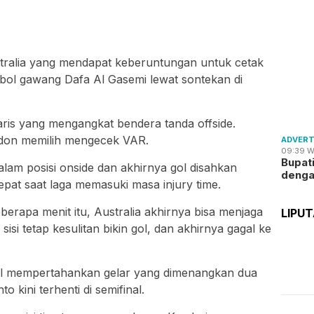
stralia yang mendapat keberuntungan untuk cetak
bol gawang Dafa Al Gasemi lewat sontekan di
garis yang mengangkat bendera tanda offside.
rdon memilih mengecek VAR.
ADVERT
09:39 W
Bupat
dalam posisi onside dan akhirnya gol disahkan
deng
tepat saat laga memasuki masa injury time.
rapa menit itu, Australia akhirnya bisa menjaga
LIPU
sisi tetap kesulitan bikin gol, dan akhirnya gagal ke
gal mempertahankan gelar yang dimenangkan dua
 kini terhenti di semifinal.