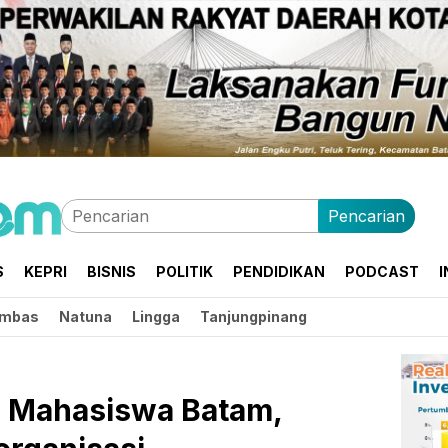
Pencarian
S
KEPRI
BISNIS
POLITIK
PENDIDIKAN
PODCAST
I
mbas
Natuna
Lingga
Tanjungpinang
e Mahasiswa Batam,