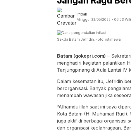
Jangan Ragu Ber
Ilfitrah
Minggu, 22/05/2022 - 06:53 WI
Sekda Batam Jefridin. Foto: istimewa
Batam (gokepri.com)
– Sekretar
menghadiri kegiatan pelantika
Tanjungpinang di Aula Lantai IV 
Dalam kesematan itu, Jefridin b
berorganisasi. Banyak pengalam
menambah wawasan jika seseorang
“Alhamdulillah saat ini saya di
Kota Batam (H. Muhamad Rudi). 
juga aktif di berbagai organisas
dan organisasi keolahragaan. Ba