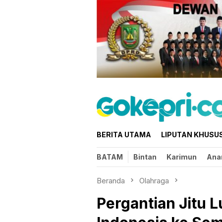
Loncat
ke
konten
BERITA UTAMA
LIPUTAN KHUSU
BATAM
Bintan
Karimun
Ana
Beranda
Olahraga
Pergantian Jitu 