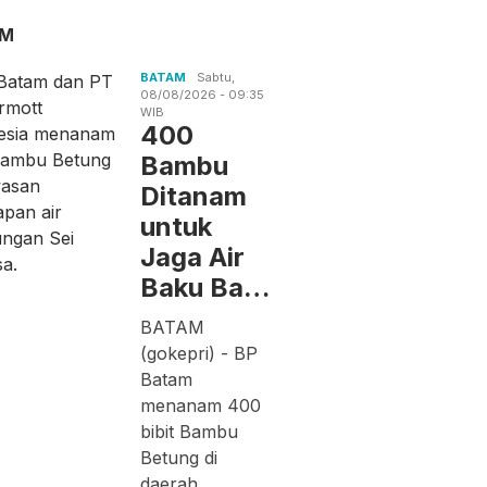
AM
BATAM
Sabtu,
08/08/2026 - 09:35
WIB
400
Bambu
Ditanam
untuk
Jaga Air
Baku Ba…
BATAM
(gokepri) - BP
Batam
menanam 400
bibit Bambu
Betung di
daerah