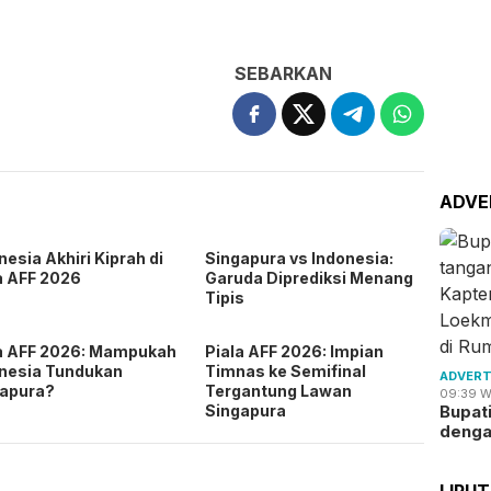
SEBARKAN
ADVE
nesia Akhiri Kiprah di
Singapura vs Indonesia:
a AFF 2026
Garuda Diprediksi Menang
Tipis
a AFF 2026: Mampukah
Piala AFF 2026: Impian
nesia Tundukan
Timnas ke Semifinal
ADVERT
gapura?
Tergantung Lawan
09:39 W
Bupat
Singapura
deng
LIPU