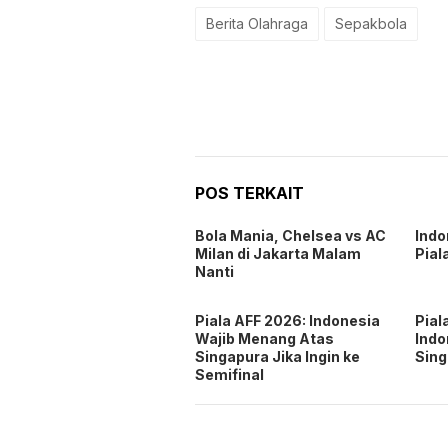
Berita Olahraga
Sepakbola
POS TERKAIT
Bola Mania, Chelsea vs AC
Indo
Milan di Jakarta Malam
Pial
Nanti
Piala AFF 2026: Indonesia
Pial
Wajib Menang Atas
Indo
Singapura Jika Ingin ke
Sin
Semifinal