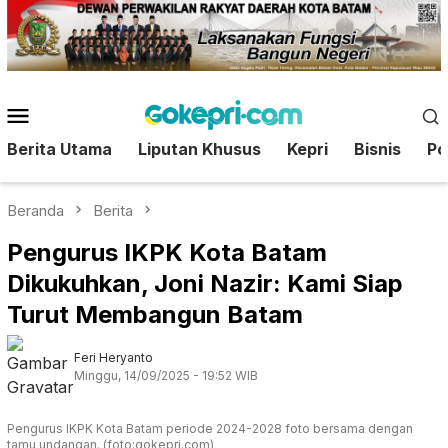
Loncat
ke
konten
Menu
Mobile
Berita Utama
Liputan Khusus
Kepri
Bisnis
Pol
Beranda
Berita
Pengurus IKPK Kota Batam
Dikukuhkan, Joni Nazir: Kami Siap
Turut Membangun Batam
Feri Heryanto
Minggu, 14/09/2025 - 19:52 WIB
Pengurus IKPK Kota Batam periode 2024-2028 foto bersama dengan
tamu undangan. (foto:gokepri.com)