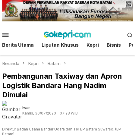
Loncat
ke
konten
Menu
Mobile
Berita Utama
Liputan Khusus
Kepri
Bisnis
Pol
Beranda
Kepri
Batam
Pembangunan Taxiway dan Apron
Logistik Bandara Hang Nadim
Dimulai
Iwan
Kamis, 30/07/2020 - 07:28 WIB
Direktur Badan Usaha Bandar Udara dan TIK BP Batam Suwarso. (BP
Batam)