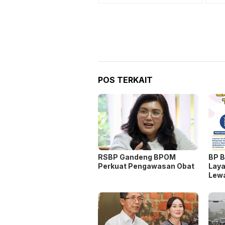
POS TERKAIT
RSBP Gandeng BPOM
BP B
Perkuat Pengawasan Obat
Laya
Lew