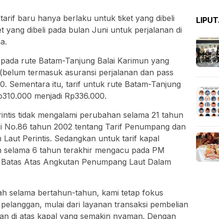
rif baru hanya berlaku untuk tiket yang dibeli
LIPU
et yang dibeli pada bulan Juni untuk perjalanan di
a.
t pada rute Batam-Tanjung Balai Karimun yang
(belum termasuk asuransi perjalanan dan pass
0. Sementara itu, tarif untuk rute Batam-Tanjung
p310.000 menjadi Rp336.000.
rintis tidak mengalami perubahan selama 21 tahun
i No.86 tahun 2002 tentang Tarif Penumpang dan
ut Perintis. Sedangkan untuk tarif kapal
n selama 6 tahun terakhir mengacu pada PM
f Batas Atas Angkutan Penumpang Laut Dalam
bah selama bertahun-tahun, kami tetap fokus
elanggan, mulai dari layanan transaksi pembelian
iakan di atas kapal yang semakin nyaman. Dengan