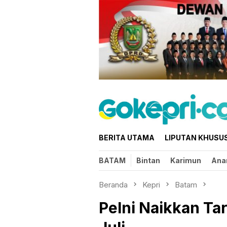
Loncat
ke
konten
BERITA UTAMA
LIPUTAN KHUSU
BATAM
Bintan
Karimun
Ana
Beranda
Kepri
Batam
Pelni Naikkan Tar