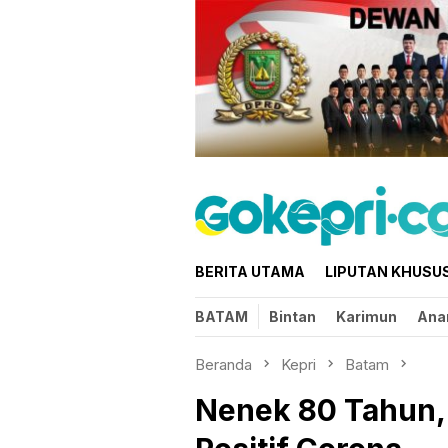
Loncat
ke
konten
BERITA UTAMA
LIPUTAN KHUSU
BATAM
Bintan
Karimun
Ana
Beranda
Kepri
Batam
Nenek 80 Tahun,