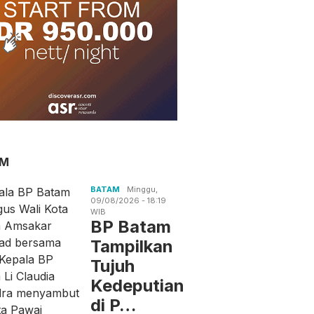
AM
BATAM
Minggu,
09/08/2026 - 18:19
WIB
BP Batam
Tampilkan
Tujuh
Kedeputian
di P…