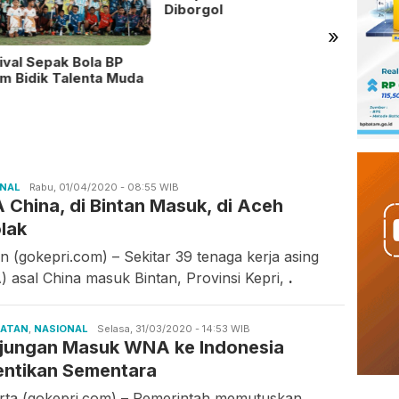
Diborgol
»
ival Sepak Bola BP
Ratus
m Bidik Talenta Muda
Sekola
Penjel
ONAL
Nana
Rabu, 01/04/2020 - 08:55 WIB
 China, di Bintan Masuk, di Aceh
olak
an (gokepri.com) – Sekitar 39 tenaga kerja asing
) asal China masuk Bintan, Provinsi Kepri,
.
HATAN
,
NASIONAL
iwan
Selasa, 31/03/2020 - 14:53 WIB
jungan Masuk WNA ke Indonesia
entikan Sementara
rta (gokepri.com) – Pemerintah memutuskan