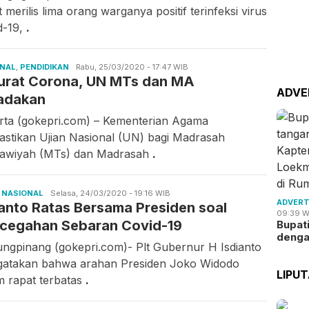
 merilis lima orang warganya positif terinfeksi virus
d-19,
.
ONAL
,
PENDIDIKAN
iwan
Rabu, 25/03/2020 - 17:47 WIB
urat Corona, UN MTs dan MA
ADVE
iadakan
rta (gokepri.com) – Kementerian Agama
stikan Ujian Nasional (UN) bagi Madrasah
awiyah (MTs) dan Madrasah
.
,
NASIONAL
Ilham
Selasa, 24/03/2020 - 19:16 WIB
ADVERT
ianto Ratas Bersama Presiden soal
09:39 W
cegahan Sebaran Covid-19
Bupat
deng
ungpinang (gokepri.com)- Plt Gubernur H Isdianto
atakan bahwa arahan Presiden Joko Widodo
LIPU
m rapat terbatas
.