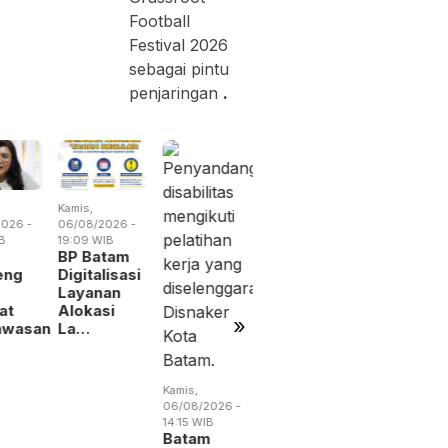
Football
Festival 2026
sebagai pintu
penjaringan
.
Kamis,
Rabu,
Jumat,
026 -
06/08/2026 -
05/08/2026 -
07/08/2026 
B
19:09 WIB
19:02 WIB
13:04 WIB
BP Batam
BP Batam
Perang
eng
Digitalisasi
Benahi
Dagang
Layanan
Alokasi
Trump
at
Alokasi
Pemanfaatan
Menguba
»
awasan
La…
Ruan…
Peta
Indust…
Kamis,
06/08/2026 -
14:15 WIB
Batam