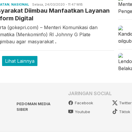
HATAN
,
NASIONAL
iwan
Selasa, 24/03/2020 - 11:47 WIB
yarakat Diimbau Manfaatkan Layanan
form Digital
rta (gokepri.com) – Menteri Komunikasi dan
rmatika (Menkominfo) RI Johnny G Plate
imbau agar masyarakat
.
Lihat Lainnya
JARINGAN SOCIAL
Facebook
Twitter
PEDOMAN MEDIA
SIBER
Youtube
Tiktok