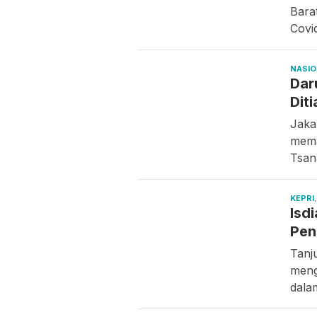
Barat
Covi
NASI
Dar
Dit
Jaka
mema
Tsan
KEPRI
Isd
Pen
Tanj
meng
dala