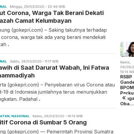
ONAL
Nana
Minggu, 29/03/2020 - 20:46 WIB
ut Corona, Warga Tak Berani Dekati
azah Camat Kelumbayan
ung (gokepri.com) – Saking takutnya terhadap
s corona, warga tak ada yang berani mendekati
zah
.
ONAL
iwan
Sabtu, 28/03/2020 - 11:17 WIB
is,
Kamis,
Rabu,
Jumat,
Kamis,
awih di Saat Darurat Wabah, Ini Fatwa
/08/2026 -
06/08/2026 -
05/08/2026 -
07/08/2026 -
06/08/2
:09 WIB
14:15 WIB
19:02 WIB
13:04 WIB
19:14 WI
hammadiyah
 Batam
Batam
BP Batam
Perang
RSBP
gitalisasi
Perluas
Benahi
Dagang
Gand
rta (gokepri.com) – Penyebaran virus Corona atau
yanan
Akses
Alokasi
Trump
BPOM
d-19 di Indonesia jumlahnya terus menunjukkan
okasi
Kerja
Pemanfaatan
Mengubah
Perku
«
a…
Penyandang
Ruan…
Peta
Peng
ngkatan. Padahal
.
Dis…
Indust…
Oba…
HATAN
,
NASIONAL
Nana
Kamis, 26/03/2020 - 19:13 WIB
itif Corona di Sumbar 5 Orang
ng (gokepri.com) — Pemerintah Provinsi Sumatra