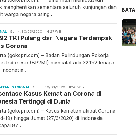
k menghentikan sementara seluruh kunjungan dan
BAT
sit warga negara asing
.
ONAL
Nana
Senin, 30/03/2020 - 14:27 WIB
192 TKI Pulang dari Negara Terdampak
us Corona
rta (gokepri.com) – Badan Pelindungan Pekerja
an Indonesia (BP2MI) mencatat ada 32.192 tenaga
a Indonesia
.
HATAN
,
NASIONAL
Zaki
Senin, 30/03/2020 - 11:50 WIB
sentase Kasus Kematian Corona di
onesia Tertinggi di Dunia
rta (gokepri.com) – Kasus kematian akibat Corona
id-19) hingga Jumat (27/3/2020) di Indonesia
apai 87
.