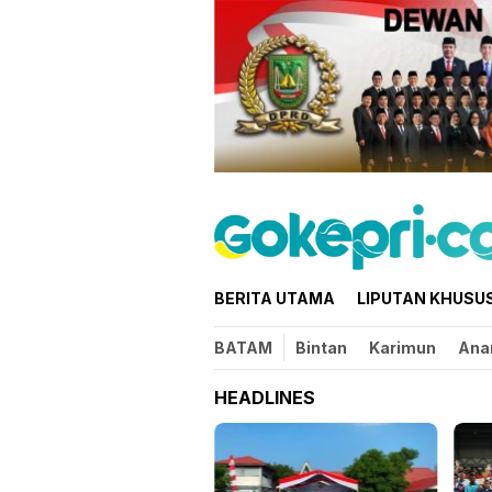
Loncat
ke
konten
BERITA UTAMA
LIPUTAN KHUSU
BATAM
Bintan
Karimun
Ana
HEADLINES