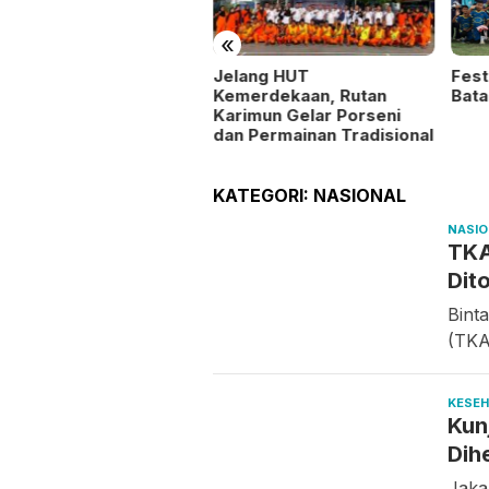
«
Fest
ntu Masyarakat dan
Jelang HUT
Bata
a Stabilitas Harga,
Kemerdekaan, Rutan
lsek Kundur Gelar
Karimun Gelar Porseni
ngan Murah
dan Permainan Tradisional
KATEGORI:
NASIONAL
NASI
TKA
Dit
Bint
(TKA
KESE
Kun
Dih
Jaka