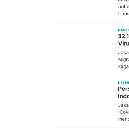
untu
tran
NASI
32.
Vir
Jaka
Migr
kerj
KESE
Per
Ind
Jaka
(Cov
menc