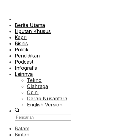
Berita Utama
Liputan Khusus
Kepri
Bisnis
Politik
Pendidikan
Podcast
Infografis
Lainnya
Tekno
Olahraga
Opini
Derap Nusantara
English Version
Batam
Bintan