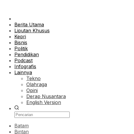
Berita Utama
Liputan Khusus
Kepri
Bisnis
Politik
Pendidikan
Podcast
Infografis
Lainnya
Tekno
Olahraga
Opini
Derap Nusantara
English Version
Batam
Bintan