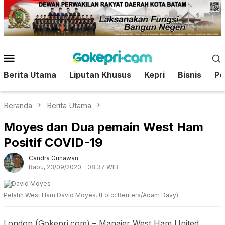
Loncat
ke
konten
Menu
Mobile
Berita Utama
Liputan Khusus
Kepri
Bisnis
Pol
Beranda
Berita Utama
Moyes dan Dua pemain West Ham
Positif COVID-19
Candra Gunawan
Rabu, 23/09/2020 - 08:37 WIB
Pelatih West Ham David Moyes. (Foto: Reuters/Adam Davy)
London (Gokepri.com) – Manajer West Ham United