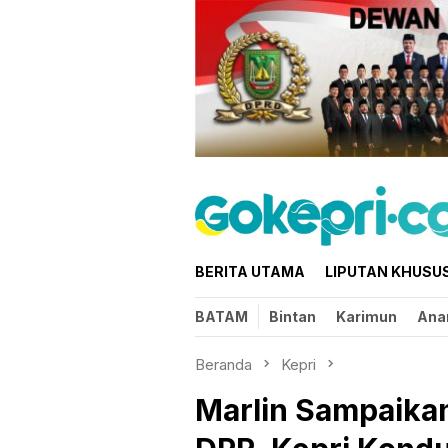
Loncat
ke
konten
BERITA UTAMA
LIPUTAN KHUSU
BATAM
Bintan
Karimun
Ana
Beranda
Kepri
Marlin Sampaikan