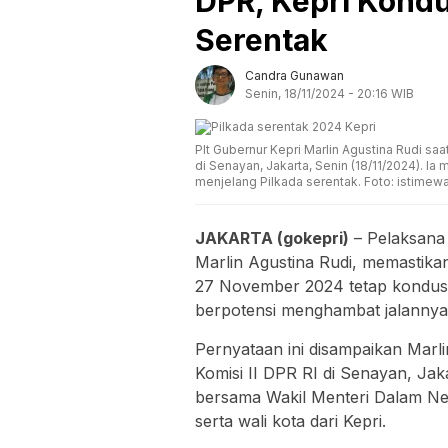
DPR, Kepri Kondu
Serentak
Candra Gunawan
Senin, 18/11/2024 - 20:16 WIB
Plt Gubernur Kepri Marlin Agustina Rudi sa
di Senayan, Jakarta, Senin (18/11/2024). 
menjelang Pilkada serentak. Foto: istimew
JAKARTA (gokepri)
– Pelaksana 
Marlin Agustina Rudi, memastikan
27 November 2024 tetap kondusif.
berpotensi menghambat jalannya 
Pernyataan ini disampaikan Marl
Komisi II DPR RI di Senayan, Jaka
bersama Wakil Menteri Dalam Neg
serta wali kota dari Kepri.