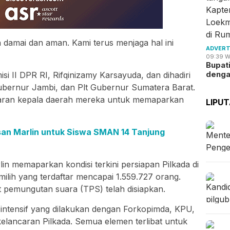
 damai dan aman. Kami terus menjaga hal ini
ADVERT
09:39 W
Bupat
deng
isi II DPR RI, Rifqinizamy Karsayuda, dan dihadiri
Gubernur Jambi, dan Plt Gubernur Sumatera Barat.
jaran kepala daerah mereka untuk memaparkan
LIPU
esan Marlin untuk Siswa SMAN 14 Tanjung
n memaparkan kondisi terkini persiapan Pilkada di
ilih yang terdaftar mencapai 1.559.727 orang.
t pemungutan suara (TPS) telah disiapkan.
 intensif yang dilakukan dengan Forkopimda, KPU,
lancaran Pilkada. Semua elemen terlibat untuk