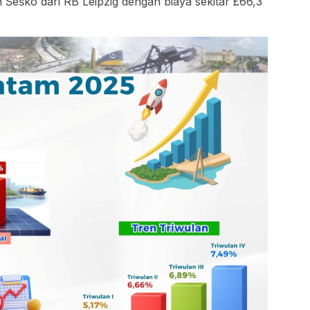
Šeško dari RB Leipzig dengan biaya sekitar £66,3