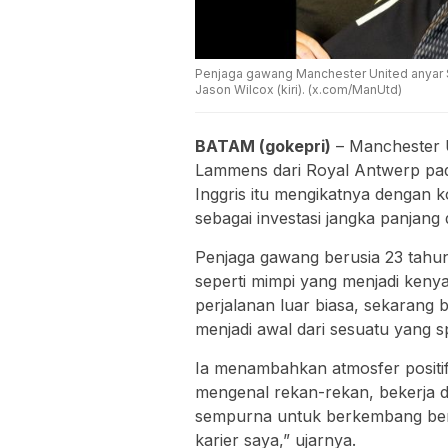
Penjaga gawang Manchester United anyar 
Jason Wilcox (kiri). (x.com/ManUtd)
BATAM (gokepri)
– Manchester U
Lammens dari Royal Antwerp pada
Inggris itu mengikatnya dengan k
sebagai investasi jangka panjang 
Penjaga gawang berusia 23 tahun
seperti mimpi yang menjadi keny
perjalanan luar biasa, sekarang b
menjadi awal dari sesuatu yang s
Ia menambahkan atmosfer positif
mengenal rekan-rekan, bekerja de
sempurna untuk berkembang ber
karier saya,” ujarnya.