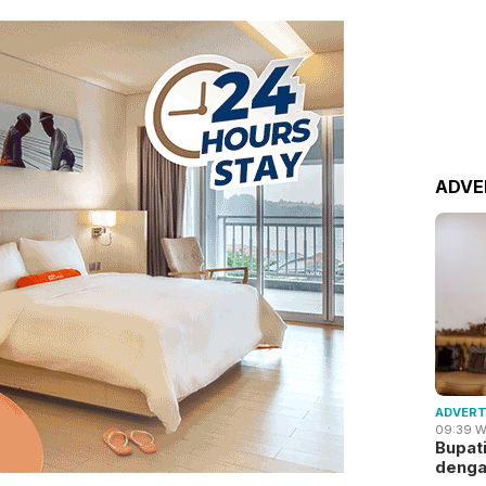
ADVE
ADVERT
09:39 W
Bupat
deng