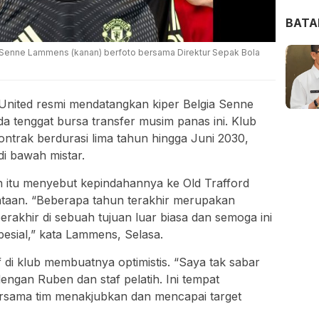
BAT
Senne Lammens (kanan) berfoto bersama Direktur Sepak Bola
nited resmi mendatangkan kiper Belgia Senne
 tenggat bursa transfer musim panas ini. Klub
ontrak berdurasi lima tahun hingga Juni 2030,
di bawah mistar.
 itu menyebut kepindahannya ke Old Trafford
ataan. “Beberapa tahun terakhir merupakan
erakhir di sebuah tujuan luar biasa dan semoga ini
pesial,” kata Lammens, Selasa.
 di klub membuatnya optimistis. “Saya tak sabar
ngan Ruben dan staf pelatih. Ini tempat
sama tim menakjubkan dan mencapai target