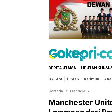
Loncat
ke
konten
BERITA UTAMA
LIPUTAN KHUSU
BATAM
Bintan
Karimun
Ana
Beranda
Olahraga
Manchester Unit