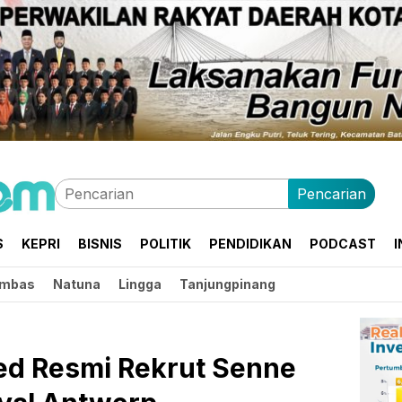
Pencarian
S
KEPRI
BISNIS
POLITIK
PENDIDIKAN
PODCAST
I
mbas
Natuna
Lingga
Tanjungpinang
ed Resmi Rekrut Senne