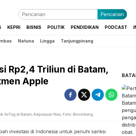
Pencarian
S
KEPRI
BISNIS
POLITIK
PENDIDIKAN
PODCAST
I
mbas
Natuna
Lingga
Tanjungpinang
i Rp2,4 Triliun di Batam,
BAT
itmen Apple
k AirTag di Batam, Kepulauan Riau. Foto: Bloomberg
ah investasi di Indonesia untuk penuhi sanksi