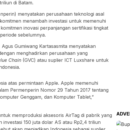
iliun di Batam.
nperin) menyatakan perusahaan teknologi asal
erkomitmen menambah investasi untuk memenuhi
komitmen inovasi perpanjangan sertifikasi tingkat
periode sebelumnya.
n) Agus Gumiwang Kartasasmita menyatakan
 dengan menghadirkan perusahaan yang
lue Chain
(GVC) atau suplier ICT Luxshare untuk
ndonesia.
nesia atas permintaan Apple. Apple memenuhi
 dalam Permenperin Nomor 29 Tahun 2017 tentang
Komputer Genggam, dan Komputer Tablet,”
ADVE
untuk memproduksi aksesoris AirTag di pabrik yang
investasi 150 juta dolar AS atau Rp2,4 triliun
sebut akan menjadikan Indonesia sebagai suplier