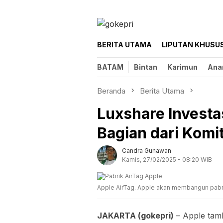
Loncat
ke
konten
BERITA UTAMA
LIPUTAN KHUSU
BATAM
Bintan
Karimun
Ana
Beranda
Berita Utama
Luxshare Investas
Bagian dari Kom
Candra Gunawan
Kamis, 27/02/2025 - 08:20 WIB
Apple AirTag. Apple akan membangun pabri
JAKARTA (gokepri)
– Apple tamb