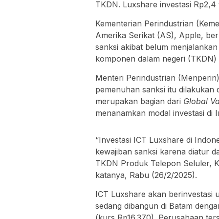
TKDN. Luxshare investasi Rp2,4 tr
Kementerian Perindustrian (Keme
Amerika Serikat (AS), Apple, b
sanksi akibat belum menjalankan 
komponen dalam negeri (TKDN) 
Menteri Perindustrian (Menperi
pemenuhan sanksi itu dilakukan
merupakan bagian dari
Global Va
menanamkan modal investasi di I
“Investasi ICT Luxshare di Indo
kewajiban sanksi karena diatur
TKDN Produk Telepon Seluler, 
katanya, Rabu (26/2/2025).
ICT Luxshare akan berinvestasi 
sedang dibangun di Batam dengan 
(kurs Rp16.370). Perusahaan ter