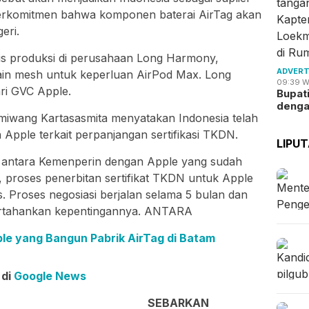
berkomitmen bahwa komponen baterai AirTag akan
eri.
ris produksi di perusahaan Long Harmony,
ADVERT
in mesh untuk keperluan AirPod Max. Long
09:39 W
ri GVC Apple.
Bupat
deng
iwang Kartasasmita menyatakan Indonesia telah
pple terkait perpanjangan sertifikasi TKDN.
LIPU
 antara Kemenperin dengan Apple yang sudah
proses penerbitan sertifikat TKDN untuk Apple
s. Proses negosiasi berjalan selama 5 bulan dan
ertahankan kepentingannya. ANTARA
ple yang Bangun Pabrik AirTag di Batam
 di
Google News
SEBARKAN