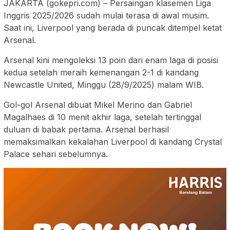
JAKARTA (gokepri.com) – Persaingan klasemen Liga
Inggris 2025/2026 sudah mulai terasa di awal musim.
Saat ini, Liverpool yang berada di puncak ditempel ketat
Arsenal.
Arsenal kini mengoleksi 13 poin dari enam laga di posisi
kedua setelah meraih kemenangan 2-1 di kandang
Newcastle United, Minggu (28/9/2025) malam WIB.
Gol-gol Arsenal dibuat Mikel Merino dan Gabriel
Magalhaes di 10 menit akhir laga, setelah tertinggal
duluan di babak pertama. Arsenal berhasil
memaksimalkan kekalahan Liverpool di kandang Crystal
Palace sehari sebelumnya.