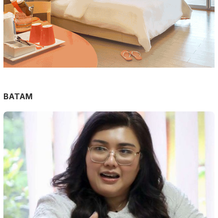
BATAM