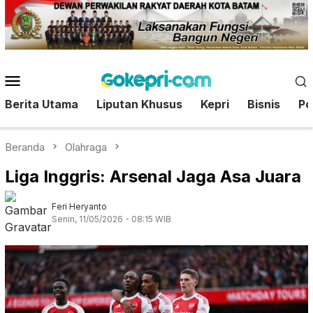
Loncat
ke
konten
Menu
Mobile
Berita Utama
Liputan Khusus
Kepri
Bisnis
Pol
Beranda
Olahraga
Liga Inggris: Arsenal Jaga Asa Juara
Feri Heryanto
Senin, 11/05/2026 - 08:15 WIB