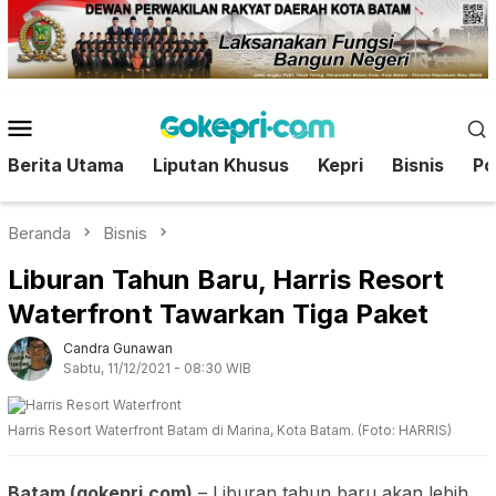
Loncat
ke
konten
Menu
Mobile
Berita Utama
Liputan Khusus
Kepri
Bisnis
Pol
Beranda
Bisnis
Liburan Tahun Baru, Harris Resort
Waterfront Tawarkan Tiga Paket
Candra Gunawan
Sabtu, 11/12/2021 - 08:30 WIB
Harris Resort Waterfront Batam di Marina, Kota Batam. (Foto: HARRIS)
Batam (gokepri.com)
– Liburan tahun baru akan lebih