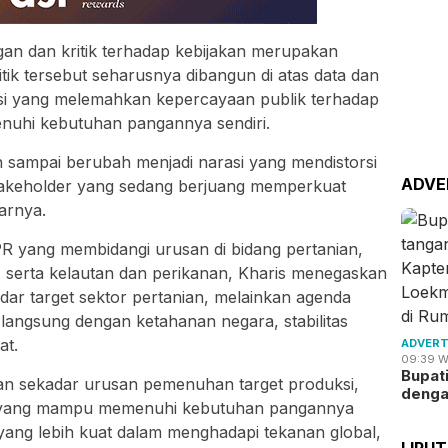
n dan kritik terhadap kebijakan merupakan
tik tersebut seharusnya dibangun di atas data dan
i yang melemahkan kepercayaan publik terhadap
hi kebutuhan pangannya sendiri.
gan sampai berubah menjadi narasi yang mendistorsi
ADVE
stakeholder yang sedang berjuang memperkuat
arnya.
PR yang membidangi urusan di bidang pertanian,
 serta kelautan dan perikanan, Kharis menegaskan
r target sektor pertanian, melainkan agenda
n langsung dengan ketahanan negara, stabilitas
at.
ADVERT
09:39 W
Bupat
n sekadar urusan pemenuhan target produksi,
deng
a yang mampu memenuhi kebutuhan pangannya
 yang lebih kuat dalam menghadapi tekanan global,
LIPU