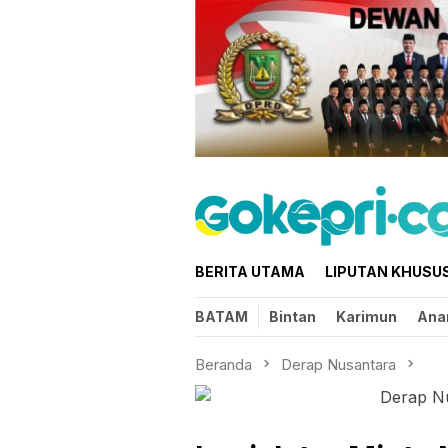
Loncat
ke
konten
BERITA UTAMA
LIPUTAN KHUSU
BATAM
Bintan
Karimun
Ana
Beranda
Derap Nusantara