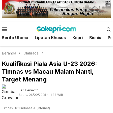
Loncat
ke
konten
Menu
Mobile
Berita Utama
Liputan Khusus
Kepri
Bisnis
Pol
Beranda
Olahraga
Kualifikasi Piala Asia U-23 2026:
Timnas vs Macau Malam Nanti,
Target Menang
Feri Heryanto
Sabtu, 06/09/2025 - 11:37 WIB
Timnas U23 Indonesia. (internet)