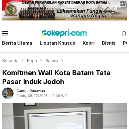
Loncat
ke
konten
Menu
Mobile
Berita Utama
Liputan Khusus
Kepri
Bisnis
Pol
Beranda
Kepri
Batam
Komitmen Wali Kota Batam Tata
Pasar Induk Jodoh
Candra Gunawan
Sabtu, 05/07/2025 - 13:36 WIB