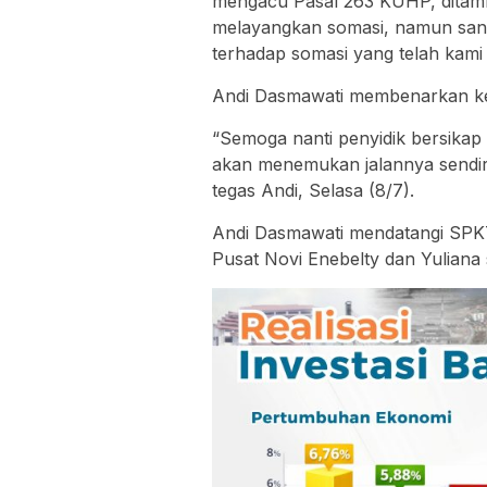
mengacu Pasal 263 KUHP, ditambah
melayangkan somasi, namun sang
terhadap somasi yang telah kami
Andi Dasmawati membenarkan keti
“Semoga nanti penyidik bersikap 
akan menemukan jalannya sendiri,
tegas Andi, Selasa (8/7).
Andi Dasmawati mendatangi SPKT
Pusat Novi Enebelty dan Yuliana 