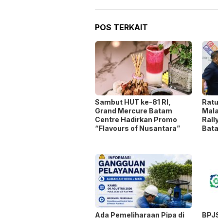
POS TERKAIT
Sambut HUT ke-81 RI,
Rat
Grand Mercure Batam
Mala
Centre Hadirkan Promo
Rall
“Flavours of Nusantara”
Bat
Ada Pemeliharaan Pipa di
BPJ