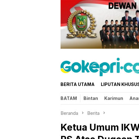
Loncat
ke
konten
BERITA UTAMA
LIPUTAN KHUSU
BATAM
Bintan
Karimun
Ana
Beranda
Berita
Ketua Umum IKWI