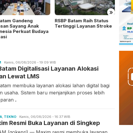
»
Batam Gandeng
RSBP Batam Raih Status
Bola 
asan Sayang Anak
Tertinggi Layanan Stroke
Milan
nesia Perkuat Budaya
Nanti
rasi
M
Candra
Kamis, 06/08/2026 - 19:09 WIB
Batam Digitalisasi Layanan Alokasi
Gunawan
an Lewat LMS
atam membuka layanan alokasi lahan digital bagi
n usaha. Sistem baru menjanjikan proses lebih
sparan
.
A
,
TEKNO
Candra
Kamis, 06/08/2026 - 16:37 WIB
im Resmi Buka Layanan di Singkep
Gunawan
M (gokepri) — Maxim resmi membuka layanan