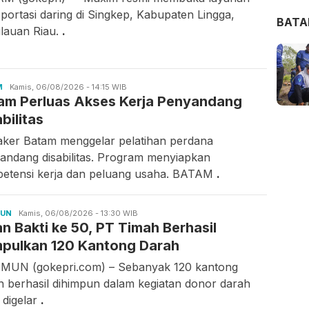
sportasi daring di Singkep, Kabupaten Lingga,
BAT
lauan Riau.
.
M
Candra
Kamis, 06/08/2026 - 14:15 WIB
am Perluas Akses Kerja Penyandang
Gunawan
bilitas
aker Batam menggelar pelatihan perdana
andang disabilitas. Program menyiapkan
etensi kerja dan peluang usaha. BATAM
.
MUN
Ilfitrah
Kamis, 06/08/2026 - 13:30 WIB
an Bakti ke 50, PT Timah Berhasil
pulkan 120 Kantong Darah
MUN (gokepri.com) – Sebanyak 120 kantong
h berhasil dihimpun dalam kegiatan donor darah
 digelar
.