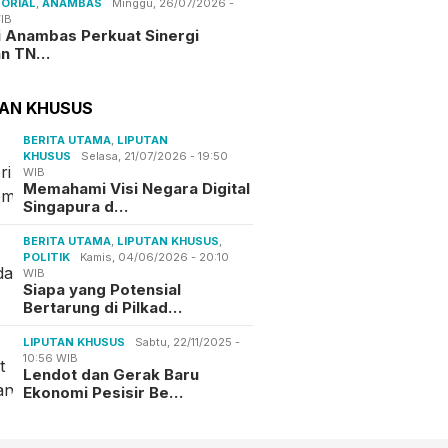
ORIAL
,
ANAMBAS
Minggu, 26/07/2026 -
IB
i Anambas Perkuat Sinergi
an TN…
TAN KHUSUS
BERITA UTAMA
,
LIPUTAN
KHUSUS
Selasa, 21/07/2026 - 19:50
WIB
Memahami Visi Negara Digital
Singapura d…
BERITA UTAMA
,
LIPUTAN KHUSUS
,
POLITIK
Kamis, 04/06/2026 - 20:10
WIB
Siapa yang Potensial
Bertarung di Pilkad…
LIPUTAN KHUSUS
Sabtu, 22/11/2025 -
10:56 WIB
Lendot dan Gerak Baru
Ekonomi Pesisir Be…