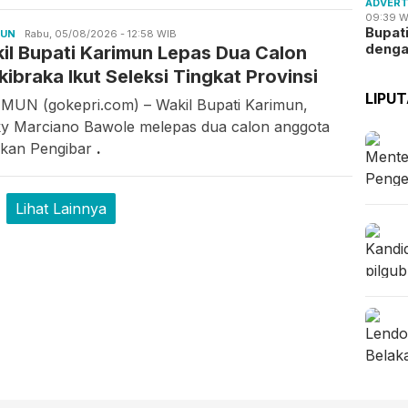
ADVERT
09:39 W
Bupat
MUN
Ilfitrah
Rabu, 05/08/2026 - 12:58 WIB
deng
il Bupati Karimun Lepas Dua Calon
kibraka Ikut Seleksi Tingkat Provinsi
LIPU
MUN (gokepri.com) – Wakil Bupati Karimun,
y Marciano Bawole melepas dua calon anggota
kan Pengibar
.
Lihat Lainnya