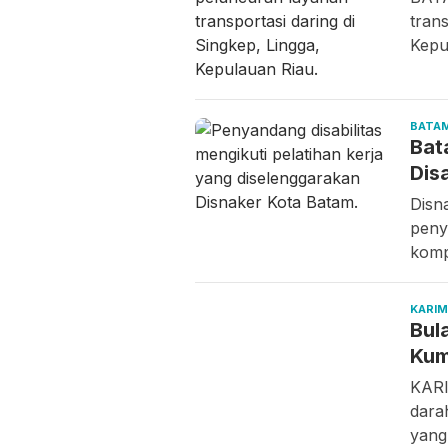
tran
Kepu
BATA
Bat
Disa
Disn
peny
komp
KARI
Bul
Kum
KARI
dara
yang