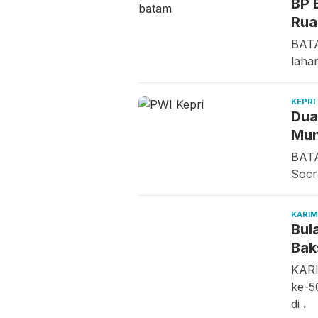
BP 
Rua
BATA
laha
KEPRI
Dua
Mun
BATA
Socr
KARI
Bul
Bak
KARI
ke-5
di
.