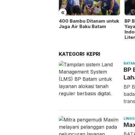
sional
«
400 Bambu Ditanam untuk
BP 
Jaga Air Baku Batam
Yay
Indo
Lite
KATEGORI:
KEPRI
BATA
BP 
Lah
BP B
bada
tran
LINGG
Max
BATA