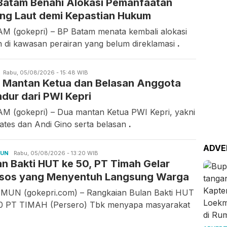
Batam Benahi Alokasi Pemanfaatan
ng Laut demi Kepastian Hukum
M (gokepri) – BP Batam menata kembali alokasi
n di kawasan perairan yang belum direklamasi
.
Candra
Rabu, 05/08/2026 - 15:48 WIB
 Mantan Ketua dan Belasan Anggota
Gunawan
dur dari PWI Kepri
M (gokepri) – Dua mantan Ketua PWI Kepri, yakni
ates dan Andi Gino serta belasan
.
ADVE
MUN
Ilfitrah
Rabu, 05/08/2026 - 13:20 WIB
an Bakti HUT ke 50, PT Timah Gelar
sos yang Menyentuh Langsung Warga
MUN (gokepri.com) – Rangkaian Bulan Bakti HUT
0 PT TIMAH (Persero) Tbk menyapa masyarakat