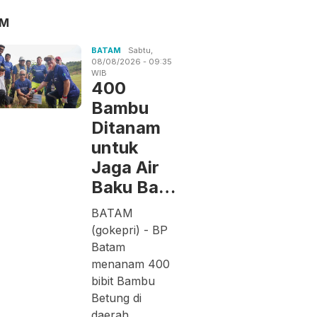
AM
BATAM
Sabtu,
08/08/2026 - 09:35
WIB
400
Bambu
Ditanam
untuk
Jaga Air
Baku Ba…
BATAM
(gokepri) - BP
Batam
menanam 400
bibit Bambu
Betung di
daerah