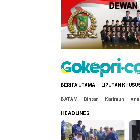
Loncat
ke
konten
BERITA UTAMA
LIPUTAN KHUSU
BATAM
Bintan
Karimun
Ana
HEADLINES
bup Karimun Buka
lat Bagi 32 Calon
skibra di Gedung