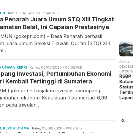
MUN
Ilfitrah
Kamis, 06/08/2026 - 11:40 WIB
a Penarah Juara Umum STQ XIII Tingkat
amatan Belat, Ini Capaian Prestasinya
MUN (gokepri.com) – Desa Penarah berhasil
ih juara umum Seleksi Tilawatil Qur’an (STQ) XIII
kat
.
at,
Jumat,
Kamis,
Sabtu,
Sabtu,
/08/2026 -
07/08/2026 -
06/08/2026 -
08/08/2026 -
08/08/2
A UTAMA
,
KEPRI
Candra
Kamis, 06/08/2026 - 08:02 WIB
:00 WIB
13:04 WIB
19:14 WIB
09:31 WIB
09:26 W
opang Investasi, Pertumbuhan Ekonomi
Gunawan
stival
Perang
RSBP
BP Batam
RSBP
ri Kembali Tertinggi di Sumatera
pak Bola
Dagang
Gandeng
Gandeng
Batam
 Batam
Trump
BPOM
Yayasan
Statu
M (gokepri) – Lonjakan investasi menopang
dik
Mengubah
Perkuat
Sayang
Terti
alen…
Peta
Pengawasan
Anak Ind…
Laya
umbuhan ekonomi Kepulauan Riau menjadi 6,99
Indust…
Oba…
en pada triwulan
.
«
M
,
BERITA UTAMA
Candra
Rabu, 05/08/2026 - 19:02 WIB
Gunawan