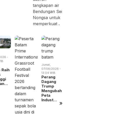
tangkapan air
Bendungan Sei
Nongsa untuk
memperkuat
.
Kamis,
Sabtu,
026 -
06/08/2026 -
08/08/2026 
IB
19:14 WIB
09:31 WIB
Jumat,
RSBP
BP Batam
07/08/2026 -
 Raih
Gandeng
Gandeng
13:04 WIB
s
BPOM
Yayasan
Perang
nggi
Perkuat
Sayang
Dagang
nan…
Pengawasan
Anak Ind
Trump
Oba…
Mengubah
Peta
Indust…
»