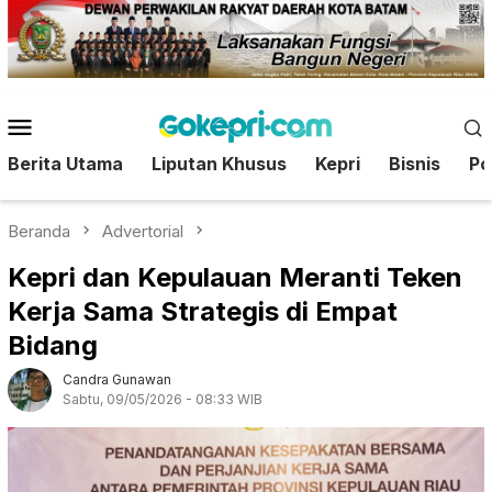
Loncat
ke
konten
Menu
Mobile
Berita Utama
Liputan Khusus
Kepri
Bisnis
Pol
Beranda
Advertorial
Kepri dan Kepulauan Meranti Teken
Kerja Sama Strategis di Empat
Bidang
Candra Gunawan
Sabtu, 09/05/2026 - 08:33 WIB