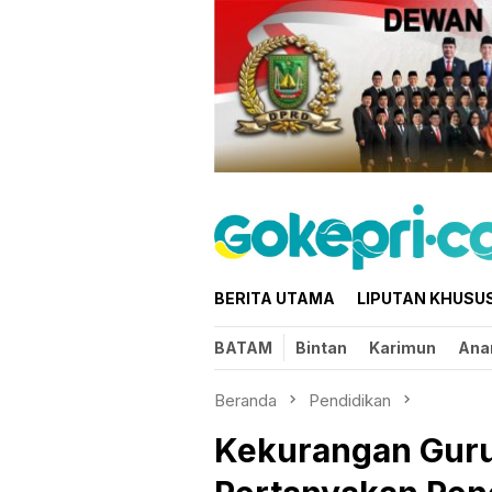
Loncat
ke
konten
BERITA UTAMA
LIPUTAN KHUSU
BATAM
Bintan
Karimun
Ana
Beranda
Pendidikan
Kekurangan Gur