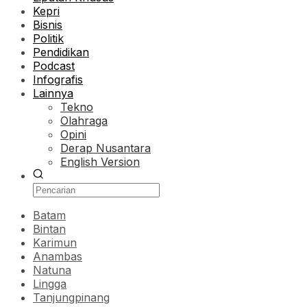
Kepri
Bisnis
Politik
Pendidikan
Podcast
Infografis
Lainnya
Tekno
Olahraga
Opini
Derap Nusantara
English Version
Batam
Bintan
Karimun
Anambas
Natuna
Lingga
Tanjungpinang