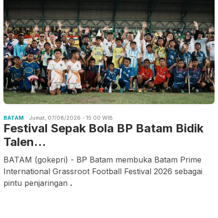
BATAM
Jumat, 07/08/2026 - 15:00 WIB
Festival Sepak Bola BP Batam Bidik
Talen…
BATAM (gokepri) - BP Batam membuka Batam Prime
International Grassroot Football Festival 2026 sebagai
pintu penjaringan
.