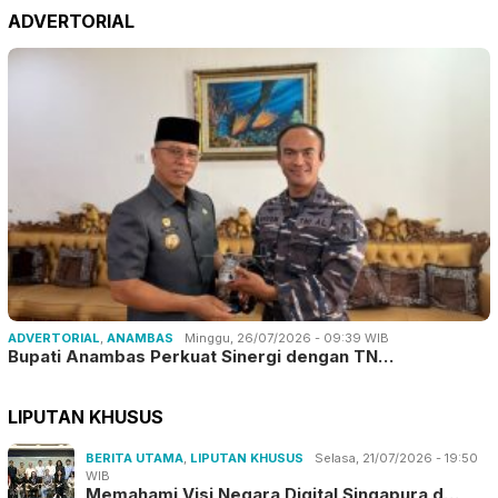
ADVERTORIAL
ADVERTORIAL
,
ANAMBAS
Minggu, 26/07/2026 - 09:39 WIB
Bupati Anambas Perkuat Sinergi dengan TN…
LIPUTAN KHUSUS
BERITA UTAMA
,
LIPUTAN KHUSUS
Selasa, 21/07/2026 - 19:50
WIB
Memahami Visi Negara Digital Singapura d…