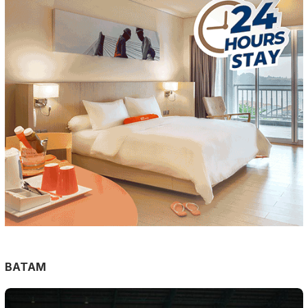
BATAM