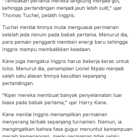
“Tembakan pertama mereka langsung menjadi gol,
sehingga pertandingan menjadi jauh lebih sulit,” ujar
Thomas Tuchel, pelatih Inggris.
Tuchel menilai timnya mulai menguasai permainan
setelah jeda minum pada babak pertama. Menurut dia,
para pemain pengganti memberi energi baru sehingga
Inggris mampu membalikkan keadaan.
Kane juga mengakui Inggris harus bekerja keras untuk
lolos. Menurut dia, penampilan Lionel Mpasi menjadi
salah satu alasan timnya kesulitan sepanjang
pertandingan.
“Kiper mereka membuat banyak penyelamatan luar
biasa pada babak pertama,” ujar Harry Kane.
Kane menilai Inggris menampilkan permainan
menyerang terbaik sepanjang turnamen. Namun, ia
mengingatkan bahwa fase gugur menuntut kemampuan
meraih kemenangan, meski permainan tidak selalu