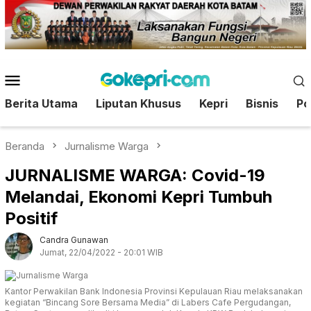
Loncat
ke
konten
Menu
Mobile
Berita Utama
Liputan Khusus
Kepri
Bisnis
Pol
Beranda
Jurnalisme Warga
JURNALISME WARGA: Covid-19
Melandai, Ekonomi Kepri Tumbuh
Positif
Candra Gunawan
Jumat, 22/04/2022 - 20:01 WIB
Kantor Perwakilan Bank Indonesia Provinsi Kepulauan Riau melaksanakan
kegiatan “Bincang Sore Bersama Media” di Labers Cafe Pergudangan,