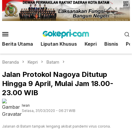
Loncat
ke
konten
Menu
Mobile
Berita Utama
Liputan Khusus
Kepri
Bisnis
Pol
Beranda
Kepri
Batam
Jalan Protokol Nagoya Ditutup
Hingga 9 April, Mulai Jam 18.00-
23.00 WIB
Iwan
Selasa, 31/03/2020 - 06:21 WIB
Jalanan di Batam tampak lengang akibat pandemi virus corona.