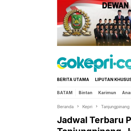
Loncat
ke
konten
BERITA UTAMA
LIPUTAN KHUSU
BATAM
Bintan
Karimun
Ana
Beranda
Kepri
Tanjungpinang
Jadwal Terbaru 