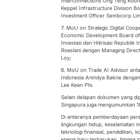
Interconnections Ong Teng Koon,
Keppel Infrastructure Division B
Investment Officer Sembcorp Li
7. MoU on Strategic Digital Coope
Economic Development Board of S
Investasi dan Hilirisasi Republi
Roeslani dengan Managing Direc
Loy;
8. MoU on Trade AI Advisor ant
Indonesia Anindya Bakrie denga
Lee Kean Phi.
Selain delapan dokumen yang dip
Singapura juga mengumumkan 18 k
Di antaranya pemberdayaan perem
lingkungan hidup, keselamatan n
teknologi finansial, pendidikan,
energi baru terbarukan, hingga in