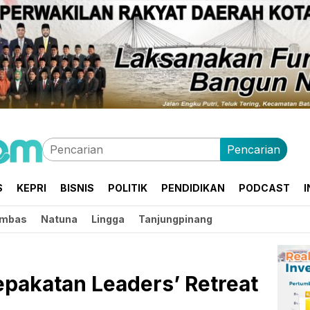
Pencarian
S
KEPRI
BISNIS
POLITIK
PENDIDIKAN
PODCAST
I
mbas
Natuna
Lingga
Tanjungpinang
sepakatan Leaders’ Retreat