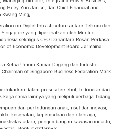
 Managing Director, Integrated Power Business,
ong Huey Yun Janice, dan Chief Financial and
m Kwang Ming;
ration on Digital Infrastructure antara Telkom dan
ingapore ⁠yang diperlihatkan oleh Menteri
k Indonesia sekaligus CEO Danantara Rosan Perkasa
tor of Economic Development Board Jermaine
ara Ketua Umum Kamar Dagang dan Industri
n Chairman of Singapore Business Federation Mark
ertukarkan dalam prosesi tersebut, Indonesia dan
erja sama lainnya yang meliputi berbagai bidang.
puan dan perlindungan anak, riset dan inovasi,
uklir, kesehatan, kepemudaan dan olahraga,
 konektivitas udara, pengembangan kawasan industri,
vestasi. Berikut daftarnya: