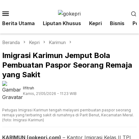
Loncat
ke
Menu
konten
Mobile
Berita Utama
Liputan Khusus
Kepri
Bisnis
Pol
Beranda
Kepri
Karimun
Imigrasi Karimun Jemput Bola
Pembuatan Paspor Seorang Remaja
yang Sakit
Ilfitrah
Kamis, 21/05/2026 - 11:23 WIB
Petugas Imigrasi Karimun tengah melayani pembuatan paspor seorang
remaja yang terbaring sakit di rumahnya di Parit Benut, Kecamatan Meral.
(foto: Imigrasi Karimun)
KARIMUN (gokepri.com)
– Kantor Imigrasi Kelas II TPI