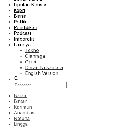
Liputan Khusus
Kepri
Bisnis
Politik
Pendidikan
Podcast
Infografis
Lainnya
Tekno
Olahraga
Opini
Derap Nusantara
English Version
Batam
Bintan
Karimun
Anambas
Natuna
Lingga