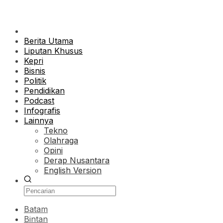
Berita Utama
Liputan Khusus
Kepri
Bisnis
Politik
Pendidikan
Podcast
Infografis
Lainnya
Tekno
Olahraga
Opini
Derap Nusantara
English Version
Batam
Bintan