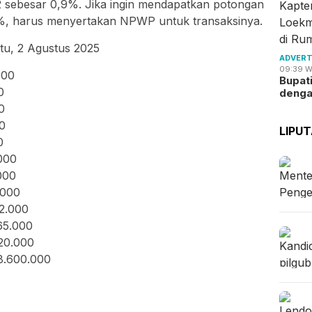
 sebesar 0,9%. Jika ingin mendapatkan potongan
5%, harus menyertakan NPWP untuk transaksinya.
btu, 2 Agustus 2025
ADVERT
09:39 W
000
Bupat
0
deng
0
0
LIPU
0
000
000
.000
2.000
65.000
20.000
8.600.000