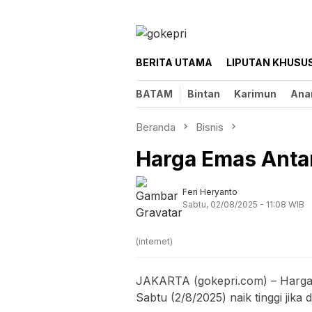
Loncat
ke
konten
BERITA UTAMA
LIPUTAN KHUSU
BATAM
Bintan
Karimun
Ana
Beranda
Bisnis
Harga Emas Antam
Feri Heryanto
Sabtu, 02/08/2025 - 11:08 WIB
(internet)
JAKARTA (gokepri.com) – Harga
Sabtu (2/8/2025) naik tinggi jika