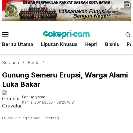
Loncat
ke
konten
Menu
Mobile
Berita Utama
Liputan Khusus
Kepri
Bisnis
Pol
Beranda
Berita
Gunung Semeru Erupsi, Warga Alami
Luka Bakar
Feri Heryanto
Kamis, 20/11/2025 - 08:25 WIB
Erupsi Gunung Semeru. (internet)