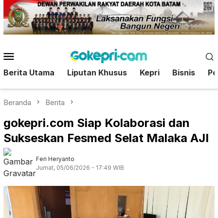
Loncat
ke
konten
Menu
Mobile
Berita Utama
Liputan Khusus
Kepri
Bisnis
Pol
Beranda
Berita
gokepri.com Siap Kolaborasi dan
Sukseskan Fesmed Selat Malaka AJI
Feri Heryanto
Jumat, 05/06/2026 - 17:49 WIB