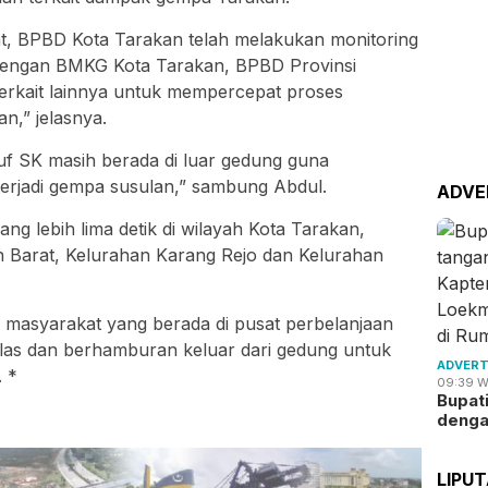
at, BPBD Kota Tarakan telah melakukan monitoring
dengan BMKG Kota Tarakan, BPBD Provinsi
 terkait lainnya untuk mempercepat proses
n,” jelasnya.
suf SK masih berada di luar gedung guna
terjadi gempa susulan,” sambung Abdul.
ADVE
g lebih lima detik di wilayah Kota Tarakan,
 Barat, Kelurahan Karang Rejo dan Kelurahan
masyarakat yang berada di pusat perbelanjaan
as dan berhamburan keluar dari gedung untuk
ADVERT
. *
09:39 W
Bupat
deng
LIPU