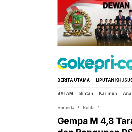
Loncat
ke
konten
BERITA UTAMA
LIPUTAN KHUSU
BATAM
Bintan
Karimun
Ana
Beranda
Berita
Gempa M 4,8 Tar